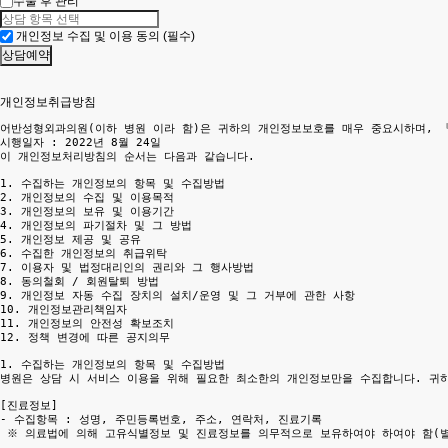
수술 후 관리
개인정보 수집 및 이용 동의 (필수)
개인정보취급방침
어반성형외과의원(이하 병원 이라 함)은 귀하의 개인정보보호를 매우 중요시하며, 
시행일자 : 2022년 8월 24일

이 개인정보처리방침의 순서는 다음과 같습니다.

1. 수집하는 개인정보의 항목 및 수집방법

2. 개인정보의 수집 및 이용목적

3. 개인정보의 보유 및 이용기간

4. 개인정보의 파기절차 및 그 방법

5. 개인정보 제공 및 공유

6. 수집한 개인정보의 취급위탁

7. 이용자 및 법정대리인의 권리와 그 행사방법

8. 동의철회 / 회원탈퇴 방법

9. 개인정보 자동 수집 장치의 설치/운영 및 그 거부에 관한 사항

10. 개인정보관리책임자

11. 개인정보의 안전성 확보조치

12. 정책 변경에 따른 공지의무

1. 수집하는 개인정보의 항목 및 수집방법

병원은 상담 시 서비스 이용을 위해 필요한 최소한의 개인정보만을 수집합니다. 귀하
[진료정보]

- 수집항목 : 성명, 주민등록번호, 주소, 연락처, 진료기록

 ※ 의료법에 의해 고유식별정보 및 진료정보를 의무적으로 보유하여야 하여야 함(별