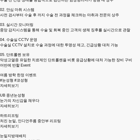
수술 전 건강 상태를 종합적으로 검진하는 임상병리사가 병원 내 상주
02.
안심 마취 시스템
사전 검사부터 수술 후 까지 수술 전 과정을 체크하는 마취과 전문의 상주
03.
실시간 모니터링
중앙 감지시스템을 통해 수술 및 회복 중인 고객의 생체 징후를 실시간으로 관찰
04.
수술실 CCTV 운영
수술실 CCTV 설치로 수술 과정에 대한 투명성 제고, 긴급상황 대처 가능
05.
단트롤렌 보유
악성고열증 유일한 치료제인 단트롤렌을 비롯 응급상황에 대처 가능한 장비 구비
어반에 반할
Event
여름 방학 한정 이벤트
#눈성형 #코성형
자세히보기
UB 중년눈성형
눈가의 자신감을 채우다
자세히보기
하트리프팅
처진 눈밑, 인디언주름 중안부 리프팅
자세히보기
눈밑지방재배치