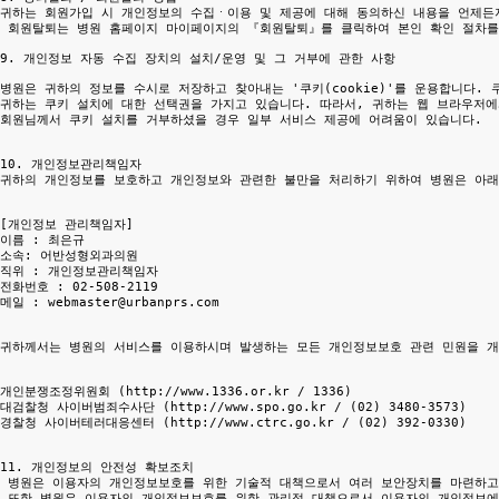
귀하는 회원가입 시 개인정보의 수집ㆍ이용 및 제공에 대해 동의하신 내용을 언제든지
 회원탈퇴는 병원 홈페이지 마이페이지의 『회원탈퇴』를 클릭하여 본인 확인 절차를 
9. 개인정보 자동 수집 장치의 설치/운영 및 그 거부에 관한 사항

병원은 귀하의 정보를 수시로 저장하고 찾아내는 '쿠키(cookie)'를 운용합니다
귀하는 쿠키 설치에 대한 선택권을 가지고 있습니다. 따라서, 귀하는 웹 브라우저에
회원님께서 쿠키 설치를 거부하셨을 경우 일부 서비스 제공에 어려움이 있습니다.

10. 개인정보관리책임자

귀하의 개인정보를 보호하고 개인정보와 관련한 불만을 처리하기 위하여 병원은 아래
[개인정보 관리책임자]

이름 : 최은규

소속: 어반성형외과의원

직위 : 개인정보관리책임자

전화번호 : 02-508-2119

메일 : webmaster@urbanprs.com

귀하께서는 병원의 서비스를 이용하시며 발생하는 모든 개인정보보호 관련 민원을 개
개인분쟁조정위원회 (http://www.1336.or.kr / 1336)

대검찰청 사이버범죄수사단 (http://www.spo.go.kr / (02) 3480-3573)

경찰청 사이버테러대응센터 (http://www.ctrc.go.kr / (02) 392-0330)

11. 개인정보의 안전성 확보조치

 병원은 이용자의 개인정보보호를 위한 기술적 대책으로서 여러 보안장치를 마련하고
 또한 병원은 이용자의 개인정보보호를 위한 관리적 대책으로서 이용자의 개인정보에