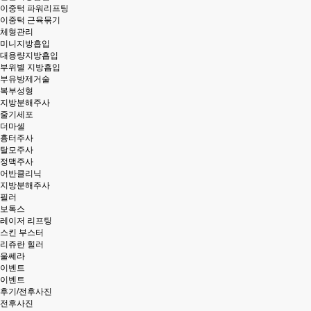
이중턱 파워리프팅
이중턱 근육묶기
체형관리
미니지방흡입
대용량지방흡입
부위별 지방흡입
부유방제거술
복부성형
지방분해주사
줄기세포
더마셀
흉터주사
탈모주사
정맥주사
어반클리닉
지방분해주사
필러
보톡스
레이저 리프팅
스킨 부스터
리쥬란 힐러
울쎄라
이벤트
이벤트
후기/전후사진
전후사진