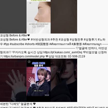
코성형 Before & After💗
코성형 Before & After💗 #어반성형외과 #추천 #코성형 #성형전후 #성형후기 #노하
우 #fyp #subscribe #shorts #韓国整形 #ศัลยกรรมเกาหลี #鼻整形 #ศัลยกรรมจมูก ------
------------------------------------------------------------------------------ 🤍얼굴에 반하다, 어반성
형외과🤍 💛카카오톡 실시간 상담 https://pf.kakao.com/_axmGlxj 💜리얼모델 신청하
기 https://urbanprs.com/model.php 💙상담 대표전화: 02-508-2119
세븐틴 "디에잇" 얼굴분석 💖