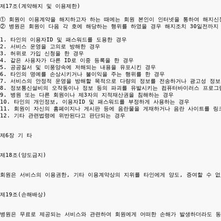
제17조(계약해지 및 이용제한)

① 회원이 이용계약을 해지하고자 하는 때에는 회원 본인이 인터넷을 통하여 해지신청
② 병원은 회원이 다음 각 호에 해당하는 행위를 하였을 경우 해지조치 30일전까지
1. 타인의 이용자ID 및 패스워드를 도용한 경우

2. 서비스 운영을 고의로 방해한 경우

3. 허위로 가입 신청을 한 경우

4. 같은 사용자가 다른 ID로 이중 등록을 한 경우

5. 공공질서 및 미풍양속에 저해되는 내용을 유포시킨 경우

6. 타인의 명예를 손상시키거나 불이익을 주는 행위를 한 경우

7. 서비스의 안정적 운영을 방해할 목적으로 다량의 정보를 전송하거나 광고성 정보
8. 정보통신설비의 오작동이나 정보 등의 파괴를 유발시키는 컴퓨터바이러스 프로그램
9. 병원 또는 다른 회원이나 제3자의 지적재산권을 침해하는 경우

10. 타인의 개인정보, 이용자ID 및 패스워드를 부정하게 사용하는 경우

11. 회원이 자신의 홈페이지나 게시판 등에 음란물을 게재하거나 음란 사이트를 링크
12. 기타 관련법령에 위반된다고 판단되는 경우

제6장 기 타

제18조(양도금지)

회원은 서비스의 이용권한, 기타 이용계약상의 지위를 타인에게 양도, 증여할 수 없으
제19조(손해배상)

병원은 무료로 제공되는 서비스와 관련하여 회원에게 어떠한 손해가 발생하더라도 동 