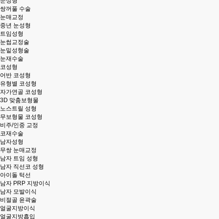
눈성형
쌍꺼풀 수술
눈매교정
중년 눈성형
트임성형
눈썹교정술
눈밑성형술
눈재수술
코성형
어반 코성형
유형별 코성형
자가연골 코성형
3D 맞춤보형물
노스트릴 성형
무보형물 코성형
비주/인중 교정
코재수술
남자성형
무쌍 눈매교정
남자 트임 성형
남자 직선코 성형
아이돌 턱선
남자 PRP 지방이식
남자 모발이식
비절골 윤곽술
얼굴지방이식
얼굴지방흡입