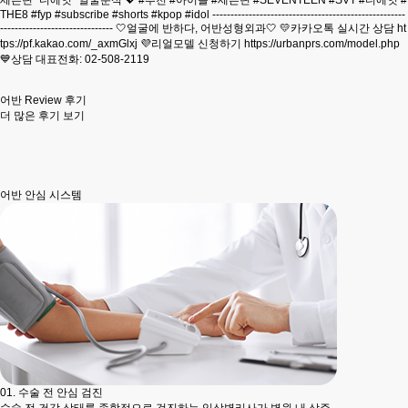
세븐틴 "디에잇" 얼굴분석 💖 #추천 #아이돌 #세븐틴 #SEVENTEEN #SVT #디에잇 #
THE8 #fyp #subscribe #shorts #kpop #idol -----------------------------------------------------
------------------------------- 🤍얼굴에 반하다, 어반성형외과🤍 💛카카오톡 실시간 상담 ht
tps://pf.kakao.com/_axmGlxj 💜리얼모델 신청하기 https://urbanprs.com/model.php
💙상담 대표전화: 02-508-2119
어반 Review
후기
더 많은 후기 보기
어반
안심 시스템
01.
수술 전 안심 검진