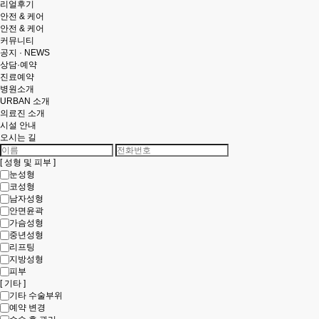
리얼후기
안전 & 케어
안전 & 케어
커뮤니티
공지 · NEWS
상담·예약
진료예약
병원소개
URBAN 소개
의료진 소개
시설 안내
오시는 길
[ 성형 및 피부 ]
눈성형
코성형
남자성형
안면윤곽
가슴성형
중년성형
리프팅
지방성형
피부
[ 기타 ]
기타 수술부위
예약 변경