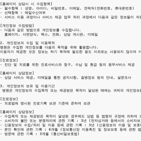
[홈페이지 상담시 시 수집항목]

- 필수항목 : 성명, 아이디, 비밀번호, 이메일, 연락처(전화번호, 휴대폰번호)

- 선택항목 : 메일수신여부

- 서비스 이용 과정이나 서비스 제공 업무 처리 과정에서 다음과 같은 정보들이 자동
[개인정보 수집방법]

- 다음과 같은 방법으로 개인정보를 수집합니다.

  홈페이지, 서면양식, 팩스, 전화, 상담 게시판, 이메일

2. 개인정보의 수집 및 이용목적

병원은 수집한 개인정보를 다음의 목적을 위해 활용합니다.

이용자가 제공한 모든 정보는 하기 목적에 필요한 용도 이외로는 사용되지 않으며 이
[진료정보]

- 진단 및 치료를 위한 진료서비스와 청구, 수납 및 환급 등의 원무서비스 제공

[홈페이지 상담정보]

- 상담 서비스 제공, 이메일을 통한 공지사항, 질병정보 등의 안내, 설문조사

3. 개인정보의 보유 및 이용기간

 병원은 개인정보의 수집목적 또는 제공받은 목적이 달성된 때에는 귀하의 개인정보를
[진료정보]

- 의료법에 명시된 진료기록 보관 기준에 준하여 보관

[홈페이지 상담정보]

- 수집목적 또는 제공받은 목적이 달성된 경우에도 상법 등 법령의 규정에 의하여 
- 소비자의 불만 또는 분쟁처리에 관한 기록 : 3년 (전자상거래 등에서의 소비자보호
- 신용정보의 수집/처리 및 이용 등에 관한 기록 : 3년 (신용정보의 이용 및 보호에
- 본인 확인에 관한 기록 : 6개월 (정보통신망 이용촉진 및 정보보호 등에 관한 법
- 방문에 관한 기록 : 3개월 (통신비밀보호법)
