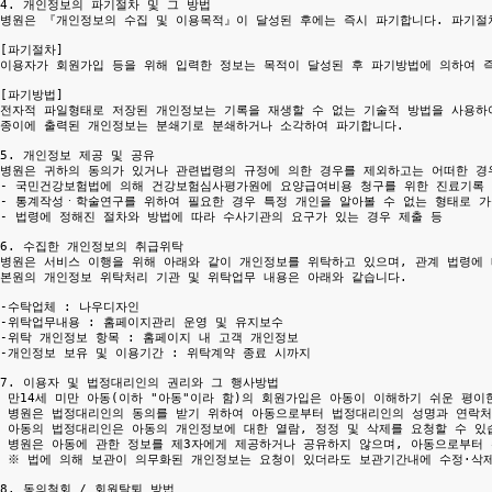
4. 개인정보의 파기절차 및 그 방법

병원은 『개인정보의 수집 및 이용목적』이 달성된 후에는 즉시 파기합니다. 파기절차
[파기절차]

이용자가 회원가입 등을 위해 입력한 정보는 목적이 달성된 후 파기방법에 의하여 즉
[파기방법]

전자적 파일형태로 저장된 개인정보는 기록을 재생할 수 없는 기술적 방법을 사용하여
종이에 출력된 개인정보는 분쇄기로 분쇄하거나 소각하여 파기합니다. 

5. 개인정보 제공 및 공유

병원은 귀하의 동의가 있거나 관련법령의 규정에 의한 경우를 제외하고는 어떠한 경
- 국민건강보험법에 의해 건강보험심사평가원에 요양급여비용 청구를 위한 진료기록 
- 통계작성ㆍ학술연구를 위하여 필요한 경우 특정 개인을 알아볼 수 없는 형태로 가
- 법령에 정해진 절차와 방법에 따라 수사기관의 요구가 있는 경우 제출 등

6. 수집한 개인정보의 취급위탁

병원은 서비스 이행을 위해 아래와 같이 개인정보를 위탁하고 있으며, 관계 법령에 
본원의 개인정보 위탁처리 기관 및 위탁업무 내용은 아래와 같습니다.

-수탁업체 : 나우디자인

-위탁업무내용 : 홈페이지관리 운영 및 유지보수

-위탁 개인정보 항목 : 홈페이지 내 고객 개인정보

-개인정보 보유 및 이용기간 : 위탁계약 종료 시까지

7. 이용자 및 법정대리인의 권리와 그 행사방법

 만14세 미만 아동(이하 "아동"이라 함)의 회원가입은 아동이 이해하기 쉬운 평
 병원은 법정대리인의 동의를 받기 위하여 아동으로부터 법정대리인의 성명과 연락처
 아동의 법정대리인은 아동의 개인정보에 대한 열람, 정정 및 삭제를 요청할 수 있
 병원은 아동에 관한 정보를 제3자에게 제공하거나 공유하지 않으며, 아동으로부터 
 ※ 법에 의해 보관이 의무화된 개인정보는 요청이 있더라도 보관기간내에 수정·삭제
8. 동의철회 / 회원탈퇴 방법
