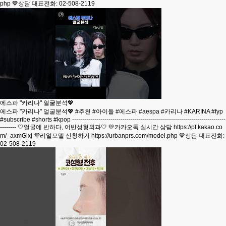
php 💙상담 대표전화: 02-508-2119
에스파 "카리나" 얼굴분석💖
에스파 "카리나" 얼굴분석💖 #추천 #아이돌 #에스파 #aespa #카리나 #KARINA #fyp
#subscribe #shorts #kpop ----------------------------------------------------------------------------
-------- 🤍얼굴에 반하다, 어반성형외과🤍 💛카카오톡 실시간 상담 https://pf.kakao.co
m/_axmGlxj 💜리얼모델 신청하기 https://urbanprs.com/model.php 💙상담 대표전화:
02-508-2119