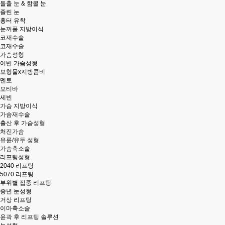
돌출 눈 & 함몰 눈
졸린 눈
흉터 유착
눈꺼풀 지방이식
코재수술
코재수술
가슴성형
어반 가슴성형
보형물x지방콤비
멘토
모티바
세빈
가슴 지방이식
가슴재수술
출산 후 가슴성형
처진가슴
유륜/유두 성형
가슴축소술
리프팅성형
2040 리프팅
5070 리프팅
부위별 집중 리프팅
중년 눈성형
거상 리프팅
이마축소술
윤곽 후 리프팅 솔루션