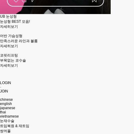
UB 눈성형
눈성형 BEST 모음!
자세히보기
어반 가슴성형
만족스러운 라인과 볼륨
자세히보기
코핏리프팅
부목없는 코수술
자세히보기
LOGIN
·
JOIN
chinese
english
japanese
thai
vietnamese
눈재수술
트임복원 & 재트임
쌍꺼풀