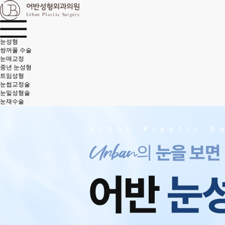
눈성형
쌍꺼풀 수술
눈매교정
중년 눈성형
트임성형
눈썹교정술
눈밑성형술
눈재수술